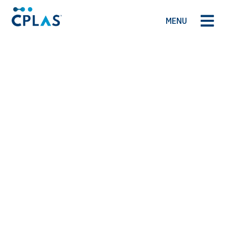
MENU
Capacidade técnica
e inovação.
Pretendemos ser reconhecidos como uma empresa de
referência a nível global no setor de transformação
de plástico.
VER VÍDEO