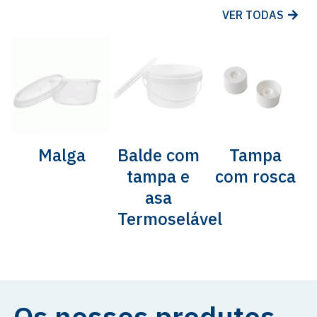
VER TODAS
Malga
Balde com
Tampa
tampa e
com rosca
asa
Termoselável
Os nossos produtos