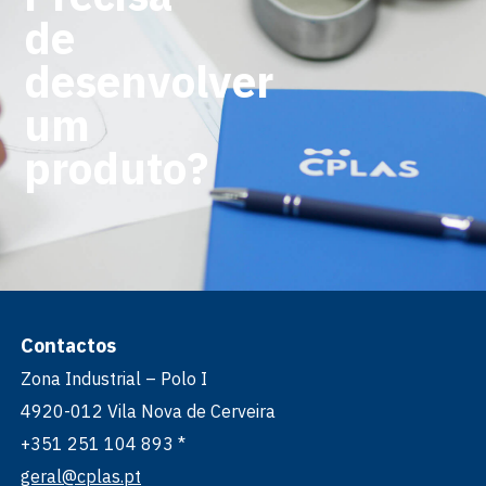
de
desenvolver
um
produto?
Contactos
Zona Industrial – Polo I
4920-012 Vila Nova de Cerveira
+351 251 104 893 *
geral@cplas.pt